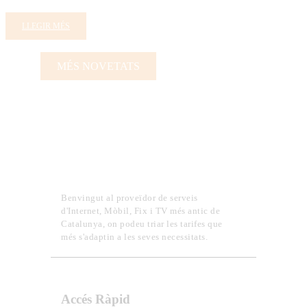
LLEGIR MÉS
MÉS NOVETATS
Benvingut al proveïdor de serveis
d'Internet, Mòbil, Fix i TV més antic de
Catalunya, on podeu triar les tarifes que
més s'adaptin a les seves necessitats.
Accés Ràpid