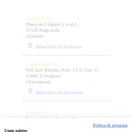
CERDANYA:
Plaça de l'Alguer, Local 2
17520 Puigcerdà
(Girona)
Mapa Direcció Cerdanya
TARRAGONA:
Pol. Ind. Riuclar, Parc 5.1.5, Nau 37
43006 Tarragona
(Tarragona)
Mapa Direcció Tarragona
CALAF:
Raval de Sant Jaume, 11
08280 Calaf
Política de privacitat
(Barcelona)
Usem galetes